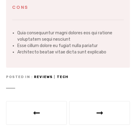
CONS
Quia consequuntur magni dolores eos qui ratione
voluptatem sequi nesciunt
Esse cillum dolore eu fugiat nulla pariatur
Architecto beatae vitae dicta sunt explicabo
POSTED IN
REVIEWS
|
TECH
P
o
s