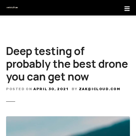
S
k
i
p
t
o
Deep testing of
c
o
probably the best drone
n
t
you can get now
e
n
POSTED ON
APRIL 30, 2021
BY
ZAK@ICLOUD.COM
t